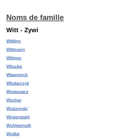
Noms de famille
Witt - Zywi
Wittling
Wittmann
Wittmer
Witucka
Wlaeminck
Wlodarczyk
Wnekowicz
Wocher
Wodzynski
Wogenstahl
Wohlgemuth
Woillot