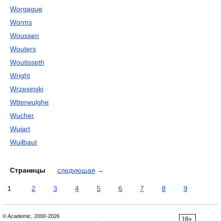
Worgague
Worms
Woussen
Wouters
Woutisseth
Wright
Wrzesinski
Wtterwulghe
Wucher
Wuiart
Wuilbaut
Страницы
следующая
→
1
2
3
4
5
6
7
8
9
© Academic, 2000-2026
18+