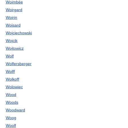
Woimbée
Woirgard
Woirin
Woisard
Wojciechowski
Wojcik
Wojtowicz
Wolf
Wolfersberger
Wolff
Wolkoff
Wolowiec
Wood
Woods
Woodward
Woog
Woolf